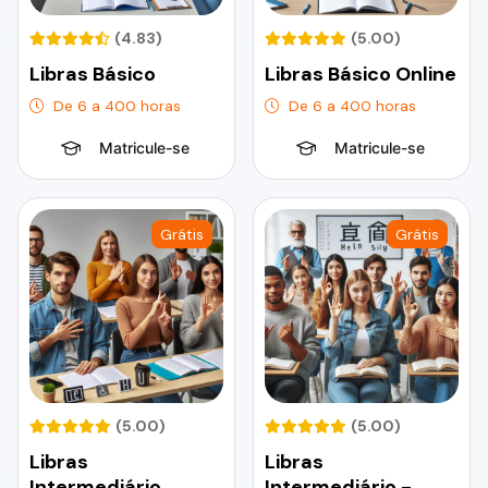
(4.83)
(5.00)
Libras Básico
Libras Básico Online
De 6 a 400 horas
De 6 a 400 horas
Matricule-se
Matricule-se
Grátis
Grátis
(5.00)
(5.00)
Libras
Libras
Intermediário
Intermediário -