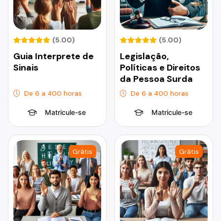
(5.00)
(5.00)
Guia Interprete de
Legislação,
Sinais
Políticas e Direitos
da Pessoa Surda
De 6 a 400 horas
De 6 a 400 horas
Matricule-se
Matricule-se
Grátis
Grátis