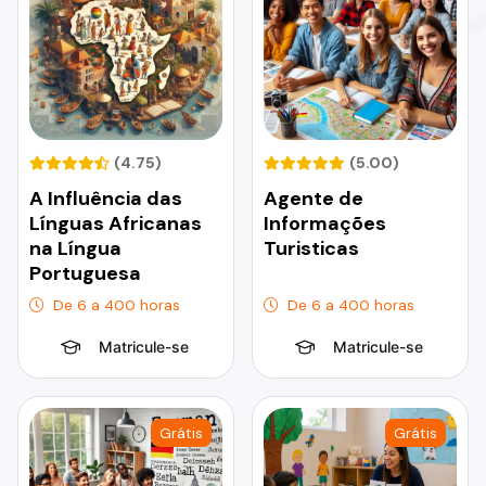
(4.75)
(5.00)
A Influência das
Agente de
Línguas Africanas
Informações
na Língua
Turisticas
Portuguesa
De 6 a 400 horas
De 6 a 400 horas
Matricule-se
Matricule-se
Grátis
Grátis