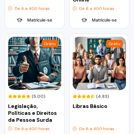
De 6 a 400 horas
De 6 a 400 horas
Matricule-se
Matricule-se
Grátis
Grátis
(5.00)
(4.83)
Legislação,
Libras Básico
Políticas e Direitos
da Pessoa Surda
De 6 a 400 horas
De 6 a 400 horas