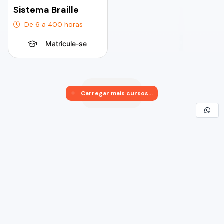
Sistema Braille
De 6 a 400 horas
Matricule-se
Carregar mais cursos...
Mais informações
2026 Elevo By Anglo Cursos Online LDTA - CNPJ
57.921.693/0001-72 - Todos os Direitos Reservados