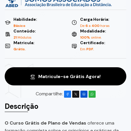
Habilidade:
Carga Horária:
Básico
De
6
a
400
horas
Conteúdo:
Modalidade:
21
Módulos
100%
online.
Matricula:
Certificado:
Grátis.
Em
PDF.
Matricule-se Grátis Agora!
Compartilhe:
Descrição
O Curso Grátis de Plano de Vendas
oferece uma
formação completa sobre os princípios e práticas da