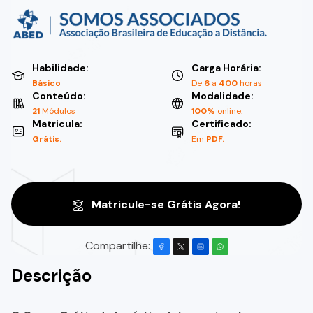
Habilidade:
Carga Horária:
Básico
De
6
a
400
horas
Conteúdo:
Modalidade:
21
Módulos
100%
online.
Matricula:
Certificado:
Grátis.
Em
PDF.
Matricule-se Grátis Agora!
Compartilhe:
Descrição