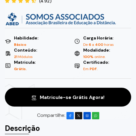
(4.92)
Habilidade:
Carga Horária:
Básico
De
6
a
400
horas
Conteúdo:
Modalidade:
21
Módulos
100%
online.
Matricula:
Certificado:
Grátis.
Em
PDF.
Matricule-se Grátis Agora!
Compartilhe:
Descrição