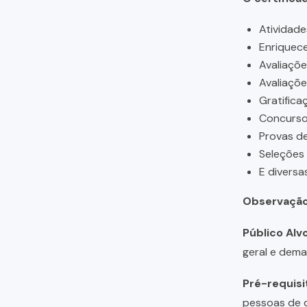
Atividade
Enriquece
Avaliaçõ
Avaliaçõ
Gratifica
Concursos
Provas de
Seleções
E diversa
Observação
Público Alvo
geral e dema
Pré-requisi
pessoas de q