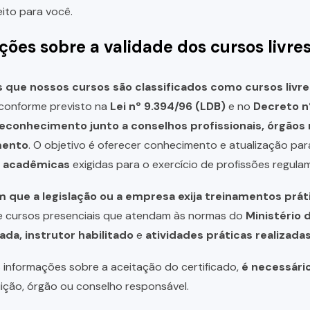
eito para você.
ções sobre a validade dos cursos livre
que nossos cursos são classificados como cursos livre
, conforme previsto na
Lei nº 9.394/96 (LDB)
e no
Decreto n
reconhecimento junto a conselhos profissionais, órgão
mento
. O objetivo é oferecer conhecimento e atualização par
u acadêmicas
exigidas para o exercício de profissões regula
 que a legislação ou a empresa exija treinamentos prát
de cursos presenciais que atendam às normas do
Ministério 
ada, instrutor habilitado
e
atividades práticas realizad
 informações sobre a aceitação do certificado,
é necessári
uição, órgão ou conselho responsável.