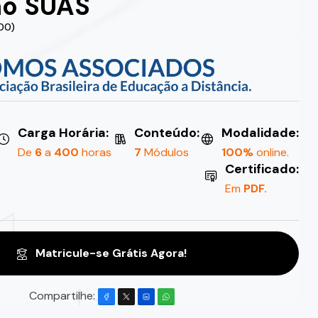
no SUAS
.00)
Carga Horária:
Conteúdo:
Modalidade:
De
6
a
400
horas
7
Módulos
100%
online.
Certificado:
Em
PDF.
Matricule-se Grátis Agora!
Compartilhe: