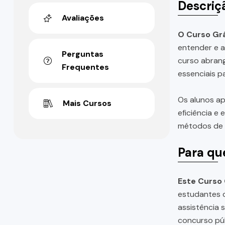
Descriç
Avaliações
O Curso Grá
entender e a
Perguntas
curso abrang
Frequentes
essenciais p
Os alunos ap
Mais Cursos
eficiência e
métodos de a
Para qu
Este Curso 
estudantes d
assistência 
concurso púb