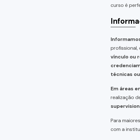
curso é perf
Informa
Informamos 
profissional
vínculo ou 
credencia
técnicas o
Em áreas em
realização 
supervision
Para maiores
com a instit