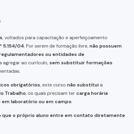
s
s
, voltados para capacitação e aperfeiçoamento
º 5.154/04
. Por serem de formação livre,
não possuem
s regulamentadores ou entidades de
a agregar ao currículo,
sem substituir formações
mentadas.
icos obrigatórios
, este curso
não substitui
a
do Trabalho
, os quais precisam ter
carga horária
as em laboratório ou em campo
.
o que o próprio aluno entre em contato diretamente