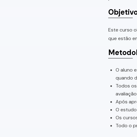
Objetiv
Este curso o
que estão em
Metodol
O aluno e
quando di
Todos os 
avaliação
Após apro
O estudo 
Os cursos
Todo o pr