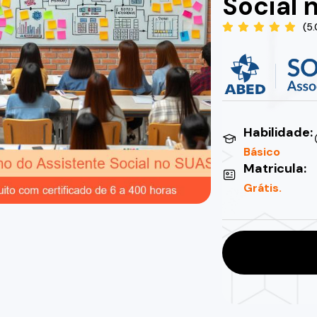
Social 
(5
Habilidade:
Básico
Matricula:
Grátis.