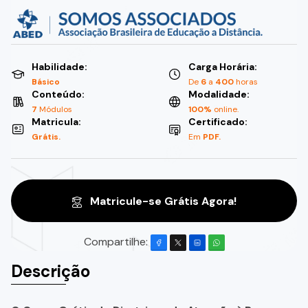
Habilidade:
Carga Horária:
Básico
De
6
a
400
horas
Conteúdo:
Modalidade:
7
Módulos
100%
online.
Matricula:
Certificado:
Grátis.
Em
PDF.
Matricule-se Grátis Agora!
Compartilhe:
Descrição