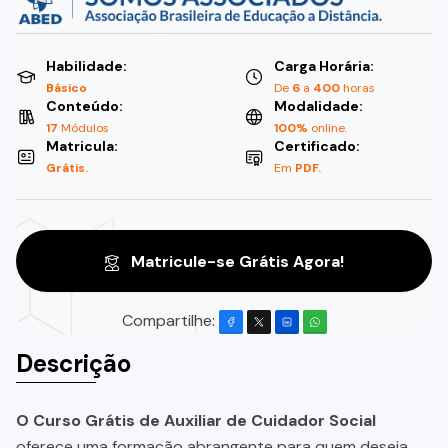
Habilidade:
Carga Horária:
Básico
De
6
a
400
horas
Conteúdo:
Modalidade:
17
Módulos
100%
online.
Matricula:
Certificado:
Grátis.
Em
PDF.
Matricule-se Grátis Agora!
Compartilhe:
Descrição
O Curso Grátis de Auxiliar de Cuidador Social
oferece uma formação abrangente para quem deseja