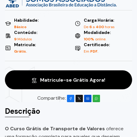
Habilidade:
Carga Horária:
Básico
De
6
a
400
horas
Conteúdo:
Modalidade:
9
Módulos
100%
online.
Matricula:
Certificado:
Grátis.
Em
PDF.
Matricule-se Grátis Agora!
Compartilhe:
Descrição
O Curso Grátis de Transporte de Valores
oferece
uma formação completa para aqueles que desejam