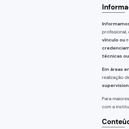
Informa
Informamos 
profissional
vínculo ou 
credencia
técnicas o
Em áreas em
realização 
supervision
Para maiores
com a instit
Conteúd