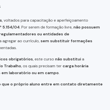
s
s
, voltados para capacitação e aperfeiçoamento
º 5.154/04
. Por serem de formação livre,
não possuem
s regulamentadores ou entidades de
a agregar ao currículo,
sem substituir formações
mentadas.
icos obrigatórios
, este curso
não substitui
a
do Trabalho
, os quais precisam ter
carga horária
as em laboratório ou em campo
.
o que o próprio aluno entre em contato diretamente