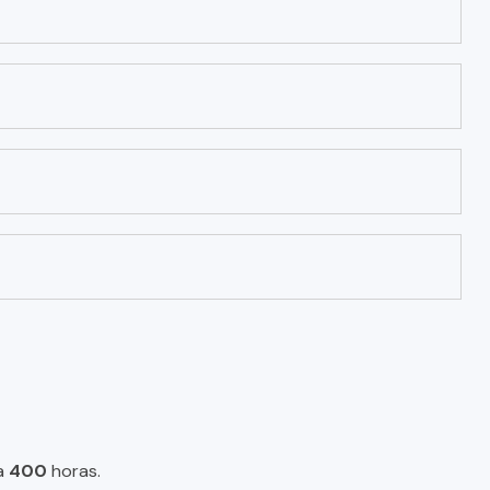
a
400
horas.