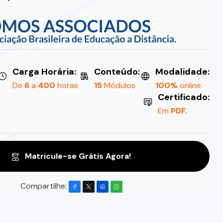
Carga Horária:
Conteúdo:
Modalidade:
De
6
a
400
horas
15
Módulos
100%
online.
Certificado:
Em
PDF.
Matricule-se Grátis Agora!
Compartilhe: