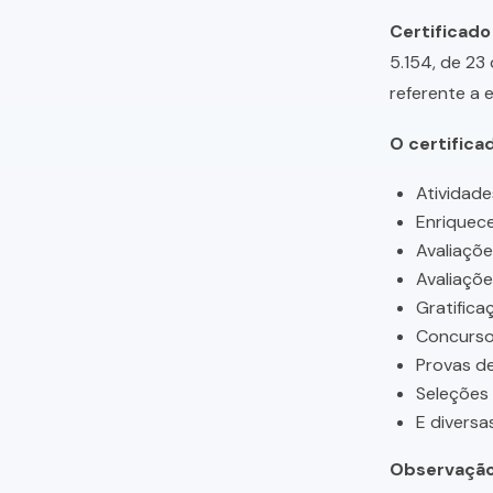
Certificado
5.154, de 23
referente a 
O certifica
Atividade
Enriquece
Avaliaçõ
Avaliaçõ
Gratifica
Concursos
Provas de
Seleções
E diversa
Observação