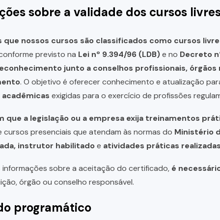
ções sobre a validade dos cursos livre
que nossos cursos são classificados como cursos livre
, conforme previsto na
Lei nº 9.394/96 (LDB)
e no
Decreto n
reconhecimento junto a conselhos profissionais, órgão
mento
. O objetivo é oferecer conhecimento e atualização par
u acadêmicas
exigidas para o exercício de profissões regula
 que a legislação ou a empresa exija treinamentos prát
de cursos presenciais que atendam às normas do
Ministério 
ada, instrutor habilitado
e
atividades práticas realizad
 informações sobre a aceitação do certificado,
é necessári
uição, órgão ou conselho responsável.
o programático