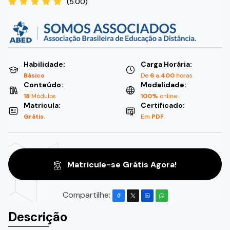
(5.00)
Habilidade:
Carga Horária:
Básico
De
6
a
400
horas
Conteúdo:
Modalidade:
18
Módulos
100%
online.
Matricula:
Certificado:
Grátis.
Em
PDF.
Matricule-se Grátis Agora!
Compartilhe:
Descrição