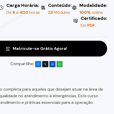
Carga Horária:
Conteúdo:
Modalidade:
De
6
a
400
horas
23
Módulos
100%
online.
Certificado:
Em
PDF.
Matricule-se Grátis Agora!
Compartilhe:
 completa para aqueles que desejam atuar na área de
 qualidade no atendimento a emergências. Este curso
tendimento e práticas essenciais para a operação