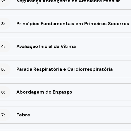
Segurança Abrangente no Ambiente Escolar
 2:
Princípios Fundamentais em Primeiros Socorros
 3:
Avaliação Inicial da Vítima
 4:
Parada Respiratória e Cardiorrespiratória
 5:
Abordagem do Engasgo
 6:
Febre
 7: