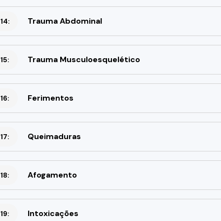
Trauma Abdominal
14:
Trauma Musculoesquelético
15:
Ferimentos
16:
Queimaduras
17:
Afogamento
18:
Intoxicações
19: