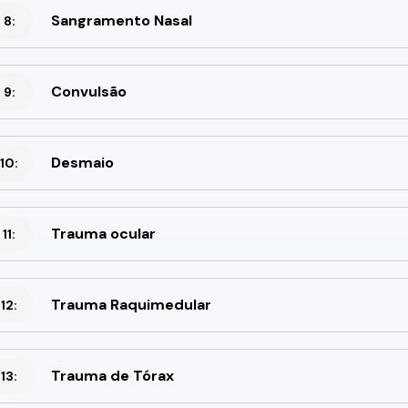
Sangramento Nasal
 8:
Convulsão
 9:
Desmaio
10:
Trauma ocular
11:
Trauma Raquimedular
12:
Trauma de Tórax
13: