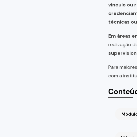
vínculo ou 
credencia
técnicas o
Em áreas em
realização 
supervision
Para maiores
com a instit
Conteúd
Módulo 