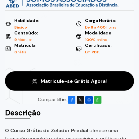
Habilidade:
Carga Horária:
Básico
De
6
a
400
horas
Conteúdo:
Modalidade:
9
Módulos
100%
online.
Matricula:
Certificado:
Grátis.
Em
PDF.
Matricule-se Grátis Agora!
Compartilhe:
Descrição
O Curso Grátis de Zelador Predial
oferece uma
formação completa sobre os princípios e práticas da