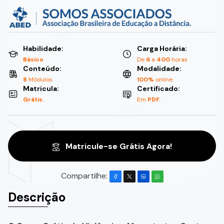
Habilidade:
Carga Horária:
Básico
De
6
a
400
horas
Conteúdo:
Modalidade:
8
Módulos
100%
online.
Matricula:
Certificado:
Grátis.
Em
PDF.
Matricule-se Grátis Agora!
Compartilhe:
Descrição