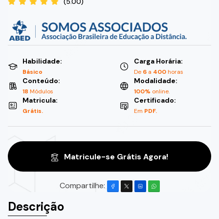
(5.00)
Habilidade:
Carga Horária:
Básico
De
6
a
400
horas
Conteúdo:
Modalidade:
18
Módulos
100%
online.
Matricula:
Certificado:
Grátis.
Em
PDF.
Matricule-se Grátis Agora!
Compartilhe:
Descrição