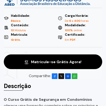
Habilidade:
Carga Horária:
Básico
De
6
a
400
horas
Conteúdo:
Modalidade:
10
Módulos
100%
online.
Matricula:
Certificado:
Grátis.
Em
PDF.
Matricule-se Grátis Agora!
Compartilhe:
Descrição
O Curso Grátis de Segurança em Condomínios
oferece uma formação completa sobre os princípios e