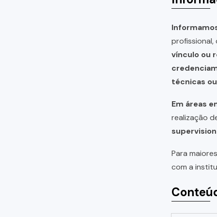
Informamos 
profissional
vínculo ou 
credencia
técnicas o
Em áreas em
realização 
supervision
Para maiores
com a instit
Conteúd