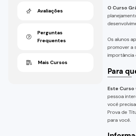
O Curso Grá
Avaliações
planejamento
desenvolvime
Perguntas
Os alunos ap
Frequentes
promover a s
importância 
Mais Cursos
Para qu
Este Curso 
pessoa inter
você precis
Prova de Tít
para você.
Informa