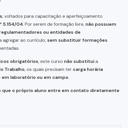
s
, voltados para capacitação e aperfeiçoamento
º 5.154/04
. Por serem de formação livre,
não possuem
s regulamentadores ou entidades de
a agregar ao currículo,
sem substituir formações
mentadas.
icos obrigatórios
, este curso
não substitui
a
do Trabalho
, os quais precisam ter
carga horária
as em laboratório ou em campo
.
o que o próprio aluno entre em contato diretamente