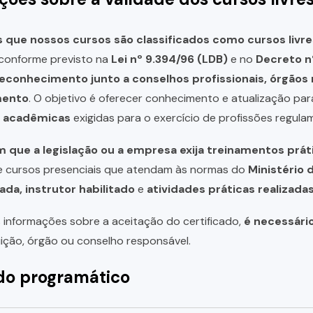
que nossos cursos são classificados como cursos livre
, conforme previsto na
Lei nº 9.394/96 (LDB)
e no
Decreto n
reconhecimento junto a conselhos profissionais, órgão
mento
. O objetivo é oferecer conhecimento e atualização par
u acadêmicas
exigidas para o exercício de profissões regula
 que a legislação ou a empresa exija treinamentos prát
de cursos presenciais que atendam às normas do
Ministério 
ada, instrutor habilitado
e
atividades práticas realizad
 informações sobre a aceitação do certificado,
é necessári
uição, órgão ou conselho responsável.
o programático