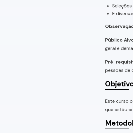
Seleções
E diversa
Observação
Público Alvo
geral e dema
Pré-requisi
pessoas de q
Objetiv
Este curso o
que estão em
Metodol