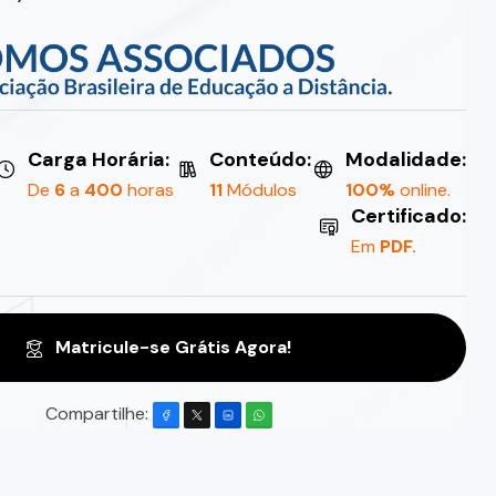
Carga Horária:
Conteúdo:
Modalidade:
De
6
a
400
horas
11
Módulos
100%
online.
Certificado:
Em
PDF.
Matricule-se Grátis Agora!
Compartilhe: