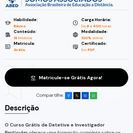
Habilidade:
Carga Horária:
Básico
De
6
a
400
horas
Conteúdo:
Modalidade:
18
Módulos
100%
online.
Matricula:
Certificado:
Grátis.
Em
PDF.
Matricule-se Grátis Agora!
Compartilhe:
Descrição
O Curso Grátis de Detetive e Investigador
Particular
oferece uma formação completa sobre os