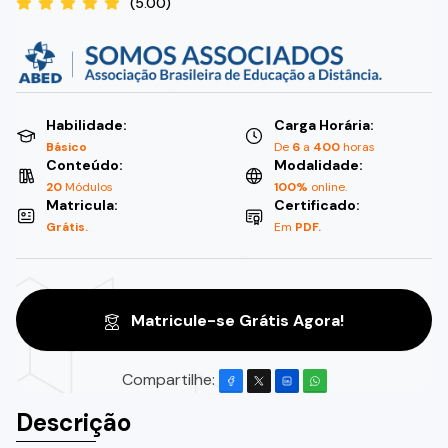
(5.00)
Habilidade:
Carga Horária:
Básico
De
6
a
400
horas
Conteúdo:
Modalidade:
20
Módulos
100%
online.
Matricula:
Certificado:
Grátis.
Em
PDF.
Matricule-se Grátis Agora!
Compartilhe:
Descrição