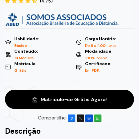
(4.75)
Habilidade:
Carga Horária:
Básico
De
6
a
400
horas
Conteúdo:
Modalidade:
19
Módulos
100%
online.
Matricula:
Certificado:
Grátis.
Em
PDF.
Matricule-se Grátis Agora!
Compartilhe:
Descrição