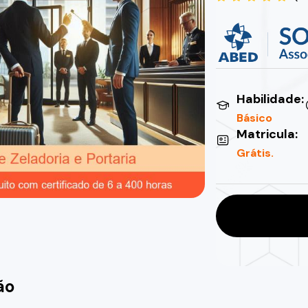
Habilidade:
Básico
Matricula:
Grátis.
ão