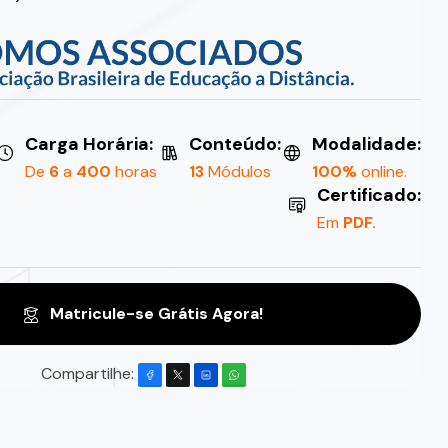
Carga Horária:
Conteúdo:
Modalidade:
De
6
a
400
horas
13
Módulos
100%
online.
Certificado:
Em
PDF.
Matricule-se Grátis Agora!
Compartilhe: