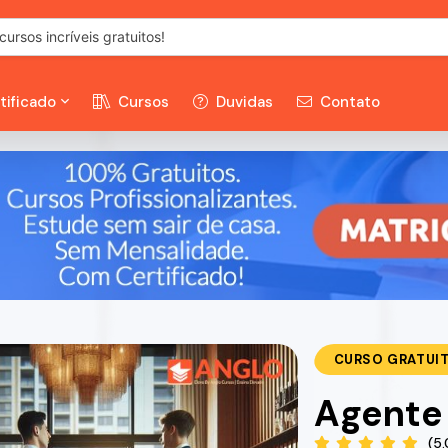
tificado
Cursos
Duvidas
Contato
CURSO GRATUI
Agente 
(5