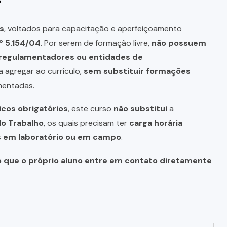
s
, voltados para capacitação e aperfeiçoamento
º 5.154/04
. Por serem de formação livre,
não possuem
s regulamentadores ou entidades de
a agregar ao currículo,
sem substituir formações
mentadas.
icos obrigatórios
, este curso
não substitui
a
do Trabalho
, os quais precisam ter
carga horária
as em laboratório ou em campo
.
o que o próprio aluno entre em contato diretamente