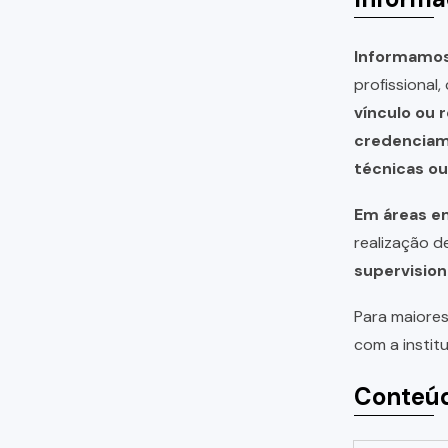
Informamos 
profissional
vínculo ou 
credencia
técnicas o
Em áreas em
realização 
supervision
Para maiores
com a instit
Conteúd