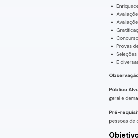
Enriquece
Avaliaçõ
Avaliaçõ
Gratifica
Concursos
Provas de
Seleções
E diversa
Observação
Público Alvo
geral e dema
Pré-requisi
pessoas de q
Objetiv