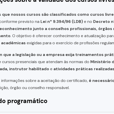
que nossos cursos são classificados como cursos livre
, conforme previsto na
Lei nº 9.394/96 (LDB)
e no
Decreto n
reconhecimento junto a conselhos profissionais, órgão
mento
. O objetivo é oferecer conhecimento e atualização par
u acadêmicas
exigidas para o exercício de profissões regula
 que a legislação ou a empresa exija treinamentos prát
de cursos presenciais que atendam às normas do
Ministério 
ada, instrutor habilitado
e
atividades práticas realizad
 informações sobre a aceitação do certificado,
é necessári
uição, órgão ou conselho responsável.
o programático