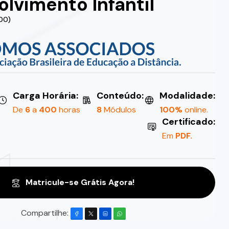
lvimento Infantil
.00)
Carga Horária:
Conteúdo:
Modalidade:
De
6
a
400
horas
8
Módulos
100%
online.
Certificado:
Em
PDF.
Matricule-se Grátis Agora!
Compartilhe: