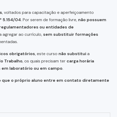
s
, voltados para capacitação e aperfeiçoamento
º 5.154/04
. Por serem de formação livre,
não possuem
s regulamentadores ou entidades de
a agregar ao currículo,
sem substituir formações
mentadas.
icos obrigatórios
, este curso
não substitui
a
do Trabalho
, os quais precisam ter
carga horária
as em laboratório ou em campo
.
o que o próprio aluno entre em contato diretamente