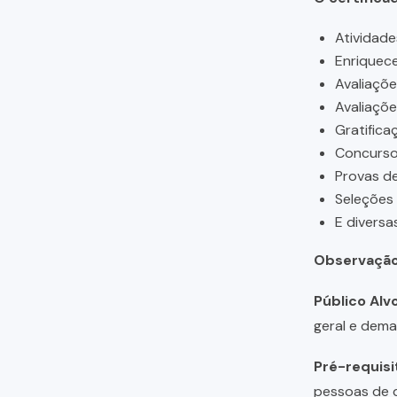
Atividade
Enriquece
Avaliaçõ
Avaliaçõ
Gratifica
Concursos
Provas de
Seleções
E diversa
Observação
Público Alvo
geral e dema
Pré-requisi
pessoas de q