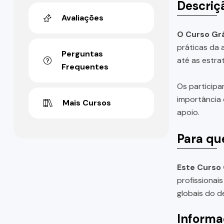
Descriç
Avaliações
O Curso Grá
práticas da 
Perguntas
até as estra
Frequentes
Os participa
importância 
Mais Cursos
apoio.
Para qu
Este Curso 
profissionai
globais do de
Informa