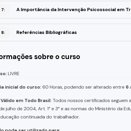
A Importância da Intervenção Psicossocial em T
 7:
Referências Bibliográficas
 8:
formações sobre o curso
so:
LIVRE
a inicial do curso:
60 Horas, podendo ser alterado entre
6
 Válido em Todo Brasil:
Todos nossos certificados seguem a 
 de julho de 2004, Art. 1° e 3° e as normas do Ministério da E
educação continuada do trabalhador.
do pode ser utilizado para: