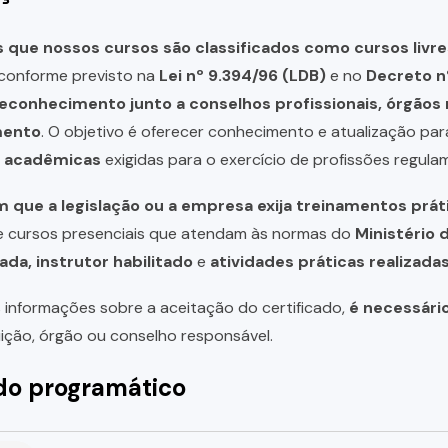
que nossos cursos são classificados como cursos livre
, conforme previsto na
Lei nº 9.394/96 (LDB)
e no
Decreto n
reconhecimento junto a conselhos profissionais, órgão
mento
. O objetivo é oferecer conhecimento e atualização par
u acadêmicas
exigidas para o exercício de profissões regula
 que a legislação ou a empresa exija treinamentos prát
de cursos presenciais que atendam às normas do
Ministério 
ada, instrutor habilitado
e
atividades práticas realizad
 informações sobre a aceitação do certificado,
é necessári
uição, órgão ou conselho responsável.
o programático