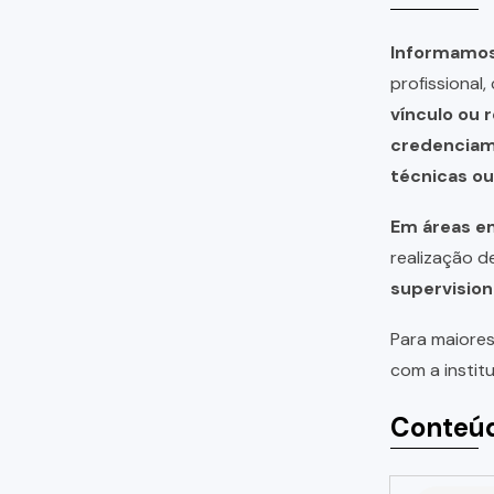
Informamos 
profissional
vínculo ou 
credencia
técnicas o
Em áreas em
realização 
supervision
Para maiores
com a instit
Conteúd