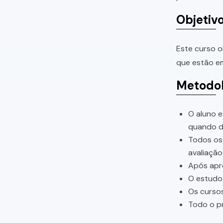
Objetiv
Este curso o
que estão em
Metodol
O aluno e
quando di
Todos os 
avaliação
Após apro
O estudo 
Os cursos
Todo o pr