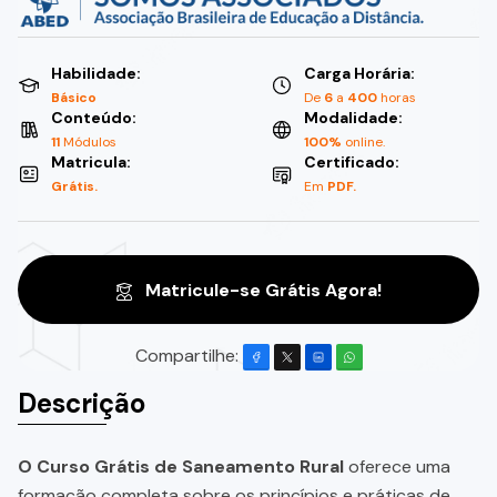
Habilidade:
Carga Horária:
Básico
De
6
a
400
horas
Conteúdo:
Modalidade:
11
Módulos
100%
online.
Matricula:
Certificado:
Grátis.
Em
PDF.
Matricule-se Grátis Agora!
Compartilhe:
Descrição
O Curso Grátis de Saneamento Rural
oferece uma
formação completa sobre os princípios e práticas de