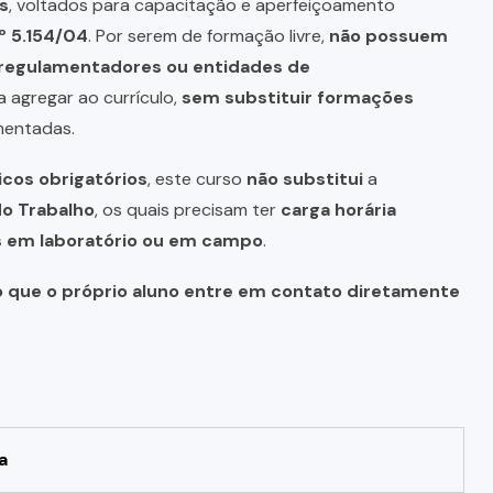
s
, voltados para capacitação e aperfeiçoamento
º 5.154/04
. Por serem de formação livre,
não possuem
s regulamentadores ou entidades de
a agregar ao currículo,
sem substituir formações
mentadas.
icos obrigatórios
, este curso
não substitui
a
do Trabalho
, os quais precisam ter
carga horária
as em laboratório ou em campo
.
o que o próprio aluno entre em contato diretamente
a