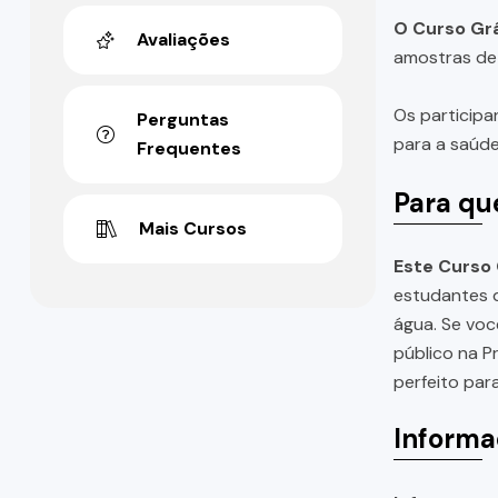
O Curso Grá
Avaliações
amostras de 
Os participa
Perguntas
para a saúde
Frequentes
Para qu
Mais Cursos
Este Curso 
estudantes d
água. Se vo
público na P
perfeito par
Informa