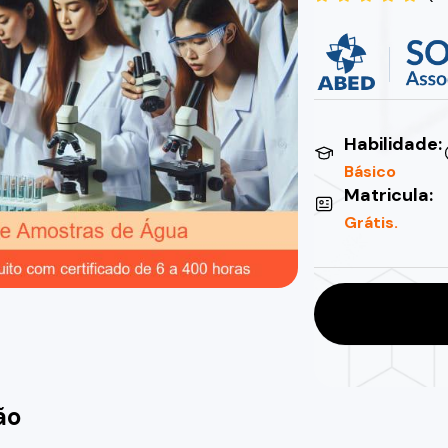
Habilidade:
Básico
Matricula:
Grátis.
ão