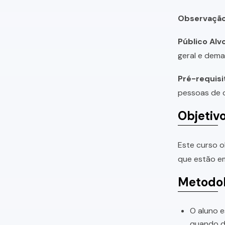
Observação
Público Alvo
geral e dema
Pré-requisi
pessoas de q
Objetiv
Este curso o
que estão em
Metodol
O aluno e
quando di