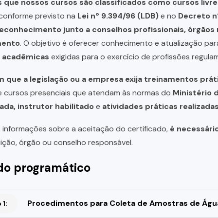
que nossos cursos são classificados como cursos livre
, conforme previsto na
Lei nº 9.394/96 (LDB)
e no
Decreto n
reconhecimento junto a conselhos profissionais, órgão
mento
. O objetivo é oferecer conhecimento e atualização par
u acadêmicas
exigidas para o exercício de profissões regula
 que a legislação ou a empresa exija treinamentos prát
de cursos presenciais que atendam às normas do
Ministério 
ada, instrutor habilitado
e
atividades práticas realizad
 informações sobre a aceitação do certificado,
é necessári
uição, órgão ou conselho responsável.
o programático
Procedimentos para Coleta de Amostras de Águ
1: