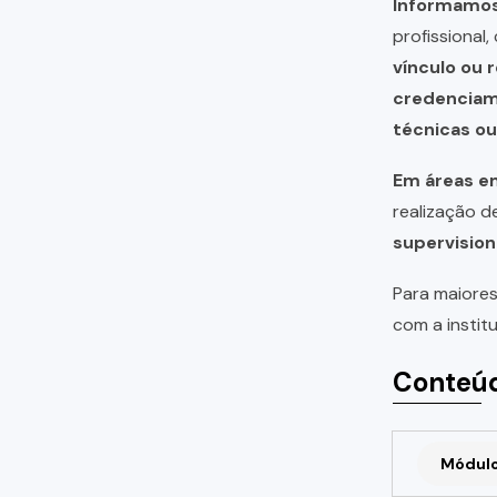
Informamos 
profissional
vínculo ou 
credencia
técnicas o
Em áreas em
realização 
supervision
Para maiores
com a instit
Conteúd
Módulo 