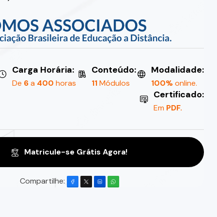
Carga Horária:
Conteúdo:
Modalidade:
De
6
a
400
horas
11
Módulos
100%
online.
Certificado:
Em
PDF.
Matricule-se Grátis Agora!
Compartilhe: