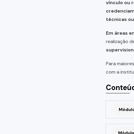
vínculo ou 
credencia
técnicas o
Em áreas em
realização 
supervision
Para maiores
com a instit
Conteúd
Módulo 
Módulo