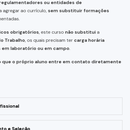
s regulamentadores ou entidades de
a agregar ao currículo,
sem substituir formações
mentadas.
icos obrigatórios
, este curso
não substitui
a
do Trabalho
, os quais precisam ter
carga horária
as em laboratório ou em campo
.
o que o próprio aluno entre em contato diretamente
fissional
nto e Seleção