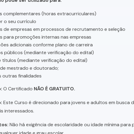
do pode ser utilizado para:
s complementares (horas extracurriculares)
r o seu currículo
es de empresas em processos de recrutamento e seleção
es para promoções internas nas empresas
ções adicionais conforme plano de carreira
 públicos (mediante verificação do edital)
 títulos (mediante verificação do edital)
 de mestrado e doutorado;
s outras finalidades
:
O Certificado
NÃO É GRATUITO.
:
Este Curso é direcionado para jovens e adultos em busca de 
is interessados.
tos:
Não há exigência de escolaridade ou idade mínima para p
ualquer idade e grau escolar.