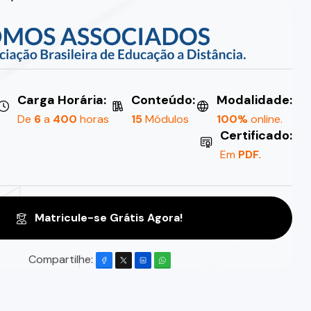
Carga Horária:
Conteúdo:
Modalidade:
De
6
a
400
horas
15
Módulos
100%
online.
Certificado:
Em
PDF.
Matricule-se Grátis Agora!
Compartilhe: