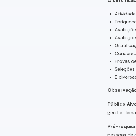
O certifica
Atividade
Enriquece
Avaliaçõ
Avaliaçõ
Gratifica
Concursos
Provas de
Seleções
E diversa
Observação
Público Alvo
geral e dema
Pré-requisi
pessoas de q