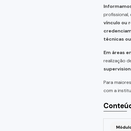
Informamos 
profissional
vínculo ou 
credencia
técnicas o
Em áreas em
realização 
supervision
Para maiores
com a instit
Conteúd
Módulo 