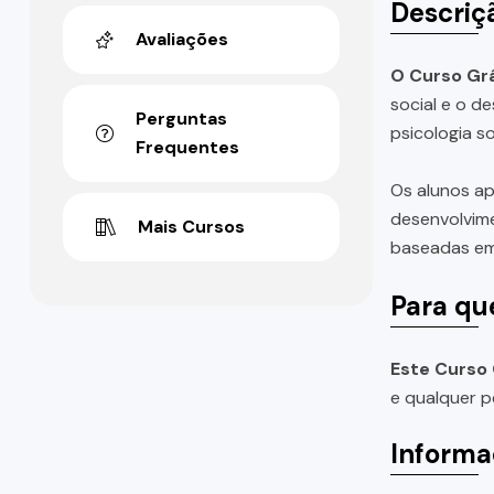
Descriç
Avaliações
O Curso Grá
social e o d
Perguntas
psicologia so
Frequentes
Os alunos ap
desenvolvime
Mais Cursos
baseadas em
Para qu
Este Curso 
e qualquer 
Informa