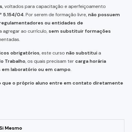
s
, voltados para capacitação e aperfeiçoamento
º 5.154/04
. Por serem de formação livre,
não possuem
s regulamentadores ou entidades de
a agregar ao currículo,
sem substituir formações
mentadas.
icos obrigatórios
, este curso
não substitui
a
do Trabalho
, os quais precisam ter
carga horária
as em laboratório ou em campo
.
o que o próprio aluno entre em contato diretamente
 Si Mesmo