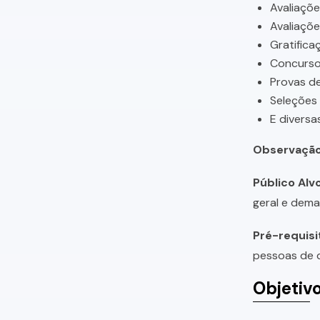
Avaliaçõ
Avaliaçõ
Gratifica
Concursos
Provas de
Seleções
E diversa
Observação
Público Alvo
geral e dema
Pré-requisi
pessoas de q
Objetiv