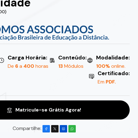
lidade
.00)
Carga Horária:
Conteúdo:
Modalidade:
De
6
a
400
horas
13
Módulos
100%
online.
Certificado:
Em
PDF.
Matricule-se Grátis Agora!
Compartilhe: