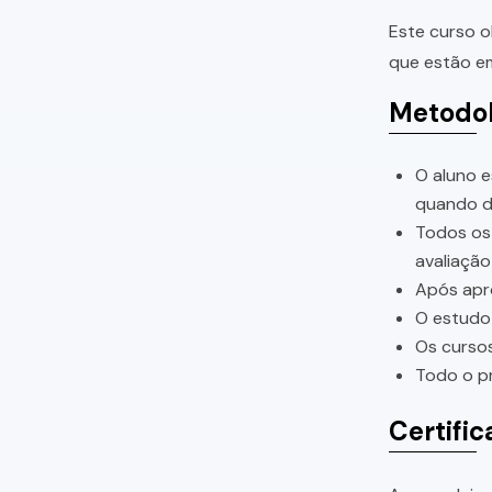
Este curso o
que estão em
Metodol
O aluno e
quando di
Todos os 
avaliação
Após apro
O estudo 
Os cursos
Todo o pr
Certific