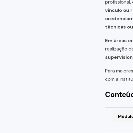
profissional
vínculo ou 
credencia
técnicas o
Em áreas em
realização 
supervision
Para maiores
com a instit
Conteúd
Módulo 