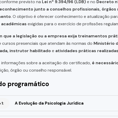
, conforme previsto na
Lei nº 9.394/96 (LDB)
e no
Decreto n
reconhecimento junto a conselhos profissionais, órgão
mento
. O objetivo é oferecer conhecimento e atualização par
u acadêmicas
exigidas para o exercício de profissões regula
 que a legislação ou a empresa exija treinamentos prát
de cursos presenciais que atendam às normas do
Ministério 
ada, instrutor habilitado
e
atividades práticas realizad
 informações sobre a aceitação do certificado,
é necessári
uição, órgão ou conselho responsável.
o programático
A Evolução da Psicologia Jurídica
1: