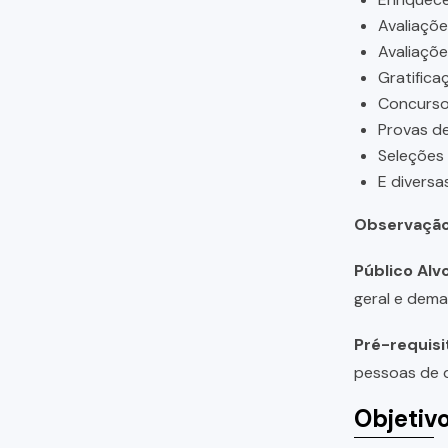
Avaliaçõ
Avaliaçõ
Gratifica
Concursos
Provas de
Seleções
E diversa
Observação
Público Alvo
geral e dema
Pré-requisi
pessoas de q
Objetiv