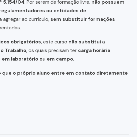
º 5.154/04
. Por serem de formação livre,
não possuem
s regulamentadores ou entidades de
a agregar ao currículo,
sem substituir formações
mentadas.
icos obrigatórios
, este curso
não substitui
a
do Trabalho
, os quais precisam ter
carga horária
as em laboratório ou em campo
.
o que o próprio aluno entre em contato diretamente