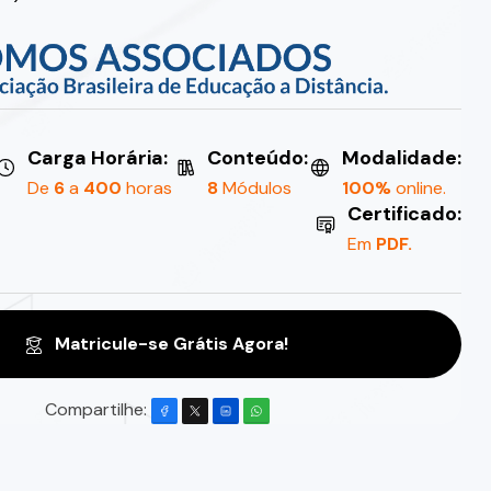
Carga Horária:
Conteúdo:
Modalidade:
De
6
a
400
horas
8
Módulos
100%
online.
Certificado:
Em
PDF.
Matricule-se Grátis Agora!
Compartilhe: