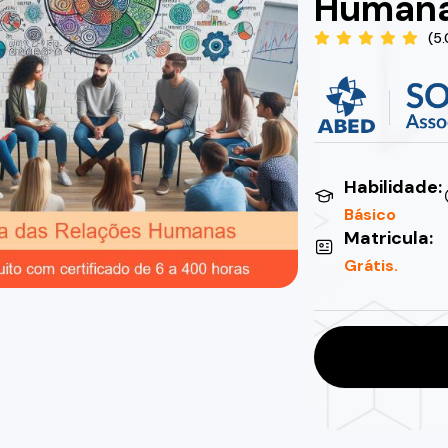
Human
(5
Habilidade:
Básico
Matricula:
Grátis.