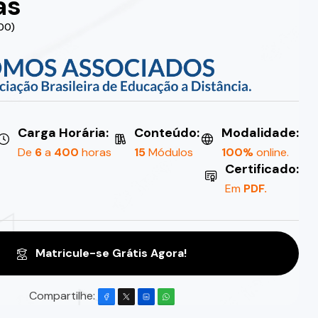
as
.00)
Carga Horária:
Conteúdo:
Modalidade:
De
6
a
400
horas
15
Módulos
100%
online.
Certificado:
Em
PDF.
Matricule-se Grátis Agora!
Compartilhe: