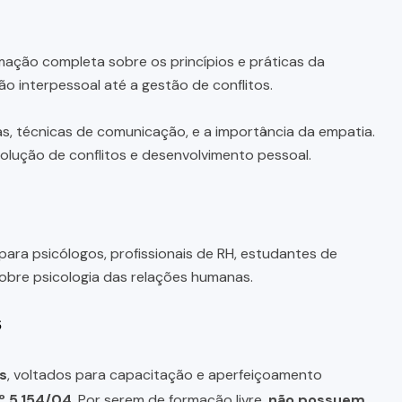
ação completa sobre os princípios e práticas da
 interpessoal até a gestão de conflitos.
, técnicas de comunicação, e a importância da empatia.
lução de conflitos e desenvolvimento pessoal.
para psicólogos, profissionais de RH, estudantes de
obre psicologia das relações humanas.
s
s
, voltados para capacitação e aperfeiçoamento
º 5.154/04
. Por serem de formação livre,
não possuem