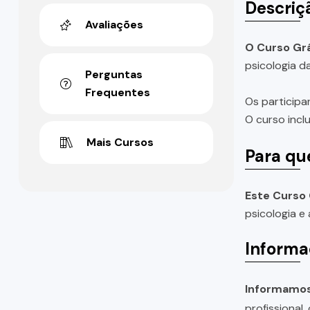
Descriç
Avaliações
O Curso Grá
psicologia d
Perguntas
Frequentes
Os participa
O curso incl
Mais Cursos
Para qu
Este Curso 
psicologia e
Informa
Informamos 
profissional