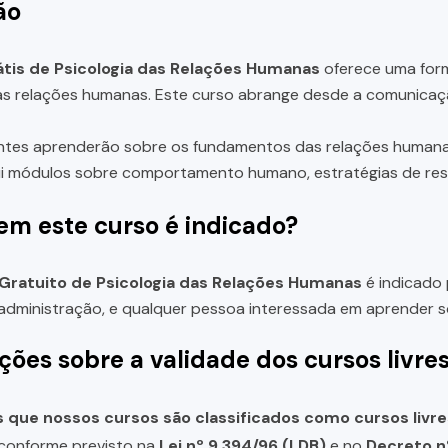
ão
tis de Psicologia das Relações Humanas
oferece uma form
as relações humanas. Este curso abrange desde a comunicação
ntes aprenderão sobre os fundamentos das relações humanas
ui módulos sobre comportamento humano, estratégias de reso
em este curso é indicado?
Gratuito de Psicologia das Relações Humanas
é indicado 
 administração, e qualquer pessoa interessada em aprender s
ções sobre a validade dos cursos livre
que nossos cursos são classificados como cursos livre
, conforme previsto na
Lei nº 9.394/96 (LDB)
e no
Decreto n