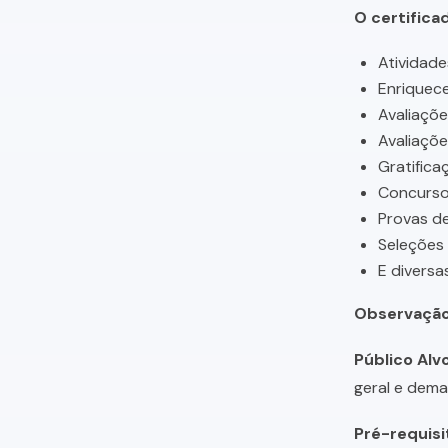
O certifica
Atividade
Enriquece
Avaliaçõ
Avaliaçõ
Gratifica
Concursos
Provas de
Seleções
E diversa
Observação
Público Alvo
geral e dema
Pré-requisi