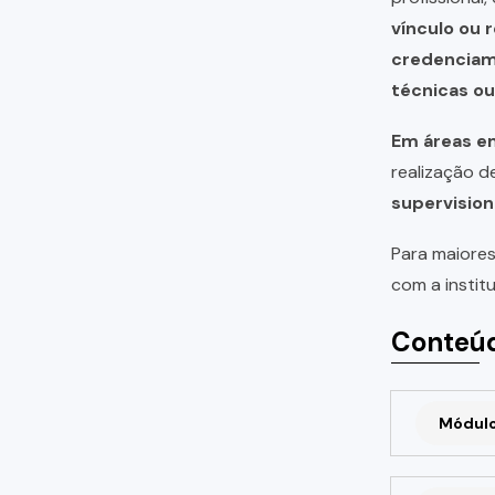
vínculo ou 
credencia
técnicas o
Em áreas em
realização 
supervision
Para maiores
com a instit
Conteúd
Módulo 