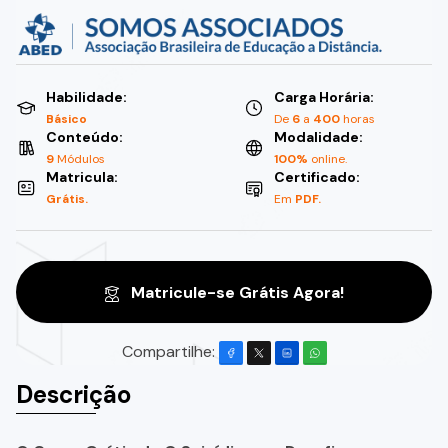
Habilidade:
Carga Horária:
Básico
De
6
a
400
horas
Conteúdo:
Modalidade:
9
Módulos
100%
online.
Matricula:
Certificado:
Grátis.
Em
PDF.
Matricule-se Grátis Agora!
Compartilhe:
Descrição