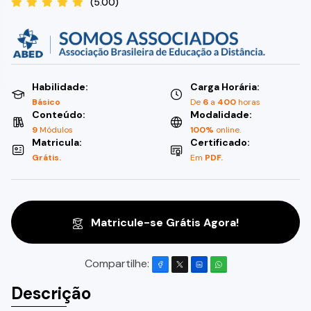
(5.00)
Habilidade:
Carga Horária:
Básico
De
6
a
400
horas
Conteúdo:
Modalidade:
9
Módulos
100%
online.
Matricula:
Certificado:
Grátis.
Em
PDF.
Matricule-se Grátis Agora!
Compartilhe:
Descrição