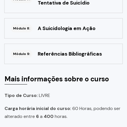
Tentativa de Suicídio
A Suicidologia em Ação
Módulo 8:
Referências Bibliográficas
Módulo 9:
Mais informações sobre o curso
Tipo de Curso:
LIVRE
Carga horária inicial do curso:
60 Horas, podendo ser
alterado entre
6
a
400
horas.