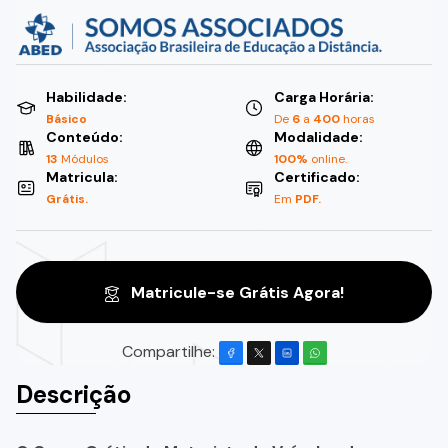
Habilidade:
Carga Horária:
Básico
De
6
a
400
horas
Conteúdo:
Modalidade:
13
Módulos
100%
online.
Matricula:
Certificado:
Grátis.
Em
PDF.
Matricule-se Grátis Agora!
Compartilhe:
Descrição