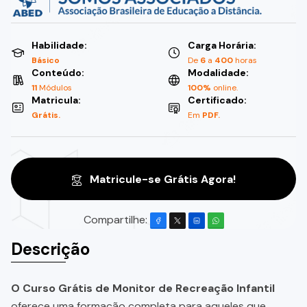
Habilidade:
Carga Horária:
Básico
De
6
a
400
horas
Conteúdo:
Modalidade:
11
Módulos
100%
online.
Matricula:
Certificado:
Grátis.
Em
PDF.
Matricule-se Grátis Agora!
Compartilhe:
Descrição
O Curso Grátis de Monitor de Recreação Infantil
oferece uma formação completa para aqueles que