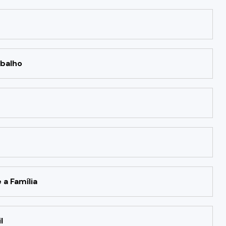
abalho
a Família
l