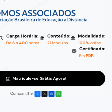
Carga Horária:
Conteúdo:
Modalidade:
De
6
a
400
horas
21
Módulos
100%
online.
Certificado:
Em
PDF.
Matricule-se Grátis Agora!
Compartilhe: