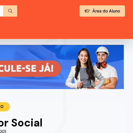
Área do Aluno
TO
r Social
.00)