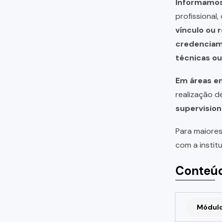
Informamos 
profissional
vínculo ou 
credencia
técnicas o
Em áreas em
realização 
supervision
Para maiores
com a instit
Conteúd
Módulo 