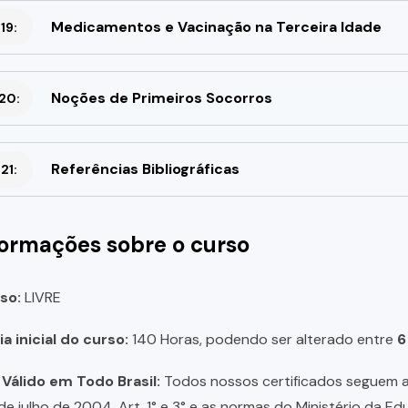
Medicamentos e Vacinação na Terceira Idade
19:
Noções de Primeiros Socorros
20:
Referências Bibliográficas
21:
formações sobre o curso
so:
LIVRE
a inicial do curso:
140 Horas, podendo ser alterado entre
6
 Válido em Todo Brasil:
Todos nossos certificados seguem a 
 de julho de 2004, Art. 1° e 3° e as normas do Ministério da E