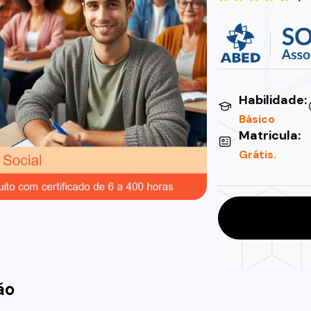
Habilidade:
Básico
Matricula:
Grátis.
ão