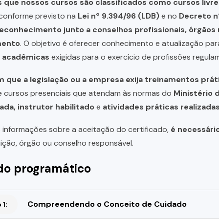
que nossos cursos são classificados como cursos livre
, conforme previsto na
Lei nº 9.394/96 (LDB)
e no
Decreto n
reconhecimento junto a conselhos profissionais, órgão
mento
. O objetivo é oferecer conhecimento e atualização par
u acadêmicas
exigidas para o exercício de profissões regula
 que a legislação ou a empresa exija treinamentos prát
de cursos presenciais que atendam às normas do
Ministério 
ada, instrutor habilitado
e
atividades práticas realizad
 informações sobre a aceitação do certificado,
é necessári
uição, órgão ou conselho responsável.
o programático
Compreendendo o Conceito de Cuidado
1: