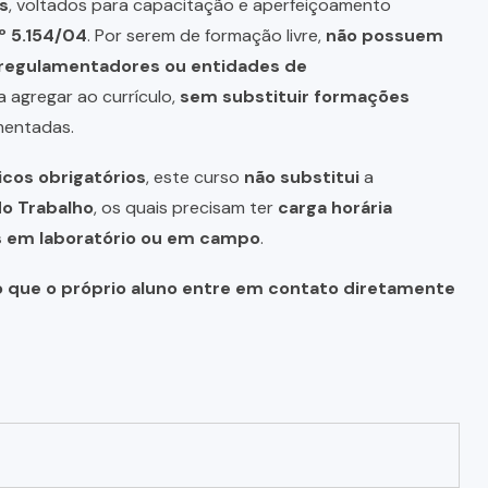
s
, voltados para capacitação e aperfeiçoamento
º 5.154/04
. Por serem de formação livre,
não possuem
s regulamentadores ou entidades de
a agregar ao currículo,
sem substituir formações
mentadas.
icos obrigatórios
, este curso
não substitui
a
do Trabalho
, os quais precisam ter
carga horária
as em laboratório ou em campo
.
o que o próprio aluno entre em contato diretamente