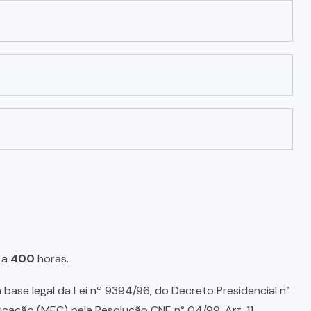
a
400
horas.
base legal da Lei nº 9394/96, do Decreto Presidencial n°
ducação (MEC) pela Resolução CNE n° 04/99, Art. 11,