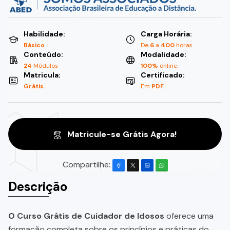
Habilidade:
Carga Horária:
Básico
De
6
a
400
horas
Conteúdo:
Modalidade:
24
Módulos
100%
online.
Matricula:
Certificado:
Grátis.
Em
PDF.
Matricule-se Grátis Agora!
Compartilhe:
Descrição
O Curso Grátis de Cuidador de Idosos
oferece uma
formação completa sobre os princípios e práticas do