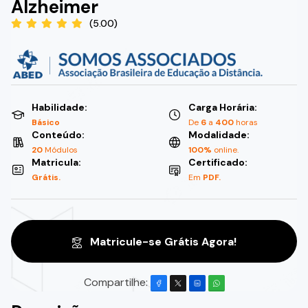
Alzheimer
(5.00)
Habilidade:
Carga Horária:
Básico
De
6
a
400
horas
Conteúdo:
Modalidade:
20
Módulos
100%
online.
Matricula:
Certificado:
Grátis.
Em
PDF.
Matricule-se Grátis Agora!
Compartilhe: