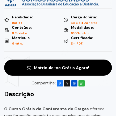
Habilidade:
Carga Horária:
Básico
De
6
a
400
horas
Conteúdo:
Modalidade:
8
Módulos
100%
online.
Matricula:
Certificado:
Grátis.
Em
PDF.
Matricule-se Grátis Agora!
Compartilhe:
Descrição
O Curso Grátis de Conferente de Cargas
oferece
uma formação completa para aqueles que desejam