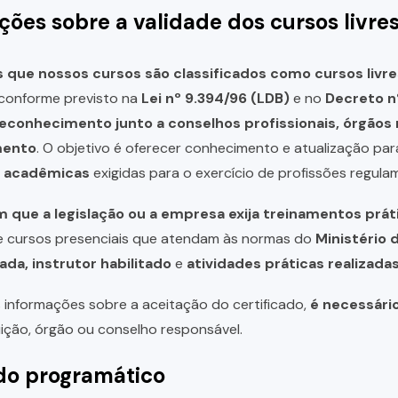
ções sobre a validade dos cursos livre
que nossos cursos são classificados como cursos livre
, conforme previsto na
Lei nº 9.394/96 (LDB)
e no
Decreto n
reconhecimento junto a conselhos profissionais, órgão
mento
. O objetivo é oferecer conhecimento e atualização par
u acadêmicas
exigidas para o exercício de profissões regula
 que a legislação ou a empresa exija treinamentos prát
de cursos presenciais que atendam às normas do
Ministério 
ada, instrutor habilitado
e
atividades práticas realizad
 informações sobre a aceitação do certificado,
é necessári
uição, órgão ou conselho responsável.
o programático