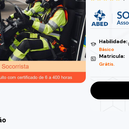
Habilidade:
Básico
Matricula:
Grátis.
ão