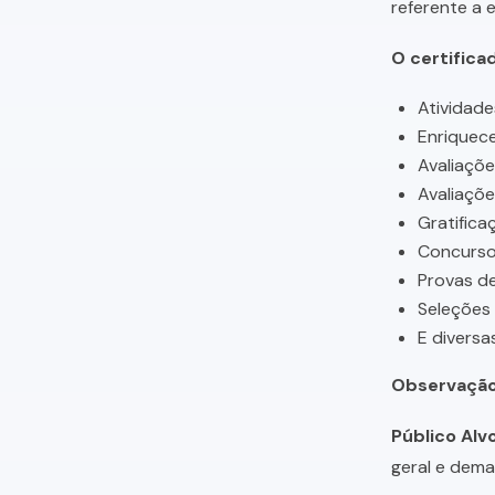
referente a 
O certifica
Atividade
Enriquece
Avaliaçõ
Avaliaçõ
Gratifica
Concursos
Provas de
Seleções
E diversa
Observação
Público Alvo
geral e dema