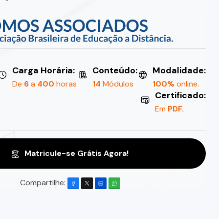
Carga Horária:
Conteúdo:
Modalidade:
De
6
a
400
horas
14
Módulos
100%
online.
Certificado:
Em
PDF.
Matricule-se Grátis Agora!
Compartilhe: