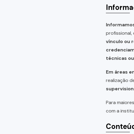
Informa
Informamos 
profissional
vínculo ou 
credencia
técnicas o
Em áreas em
realização 
supervision
Para maiores
com a instit
Conteúd