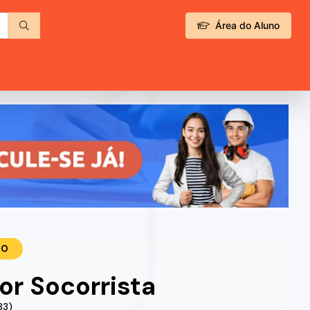
Área do Aluno
TO
r Socorrista
83)