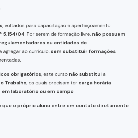
s
s
, voltados para capacitação e aperfeiçoamento
º 5.154/04
. Por serem de formação livre,
não possuem
s regulamentadores ou entidades de
a agregar ao currículo,
sem substituir formações
mentadas.
icos obrigatórios
, este curso
não substitui
a
do Trabalho
, os quais precisam ter
carga horária
as em laboratório ou em campo
.
o que o próprio aluno entre em contato diretamente