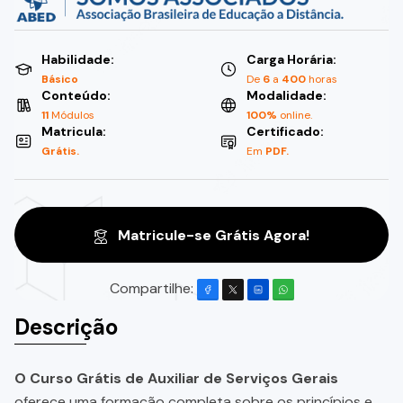
Habilidade:
Carga Horária:
Básico
De
6
a
400
horas
Conteúdo:
Modalidade:
11
Módulos
100%
online.
Matricula:
Certificado:
Grátis.
Em
PDF.
Matricule-se Grátis Agora!
Compartilhe:
Descrição
O Curso Grátis de Auxiliar de Serviços Gerais
oferece uma formação completa sobre os princípios e