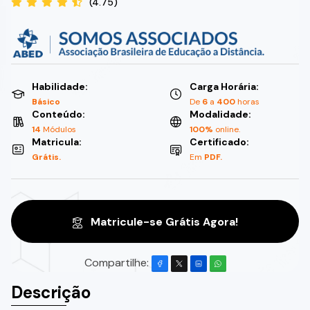
(4.75)
Habilidade:
Carga Horária:
Básico
De
6
a
400
horas
Conteúdo:
Modalidade:
14
Módulos
100%
online.
Matricula:
Certificado:
Grátis.
Em
PDF.
Matricule-se Grátis Agora!
Compartilhe:
Descrição