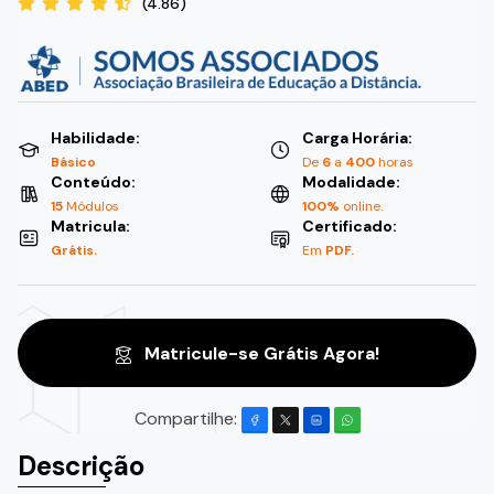
(4.86)
Habilidade:
Carga Horária:
Básico
De
6
a
400
horas
Conteúdo:
Modalidade:
15
Módulos
100%
online.
Matricula:
Certificado:
Grátis.
Em
PDF.
Matricule-se Grátis Agora!
Compartilhe:
Descrição