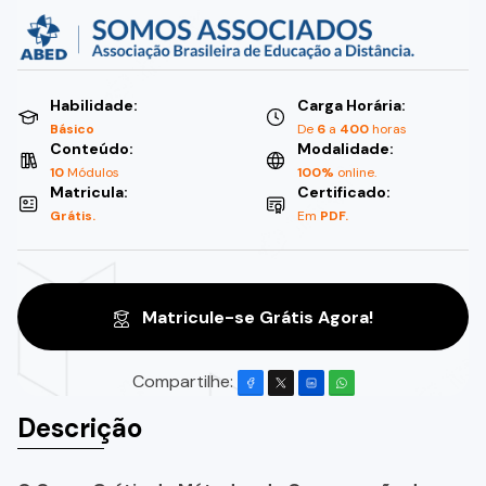
Habilidade:
Carga Horária:
Básico
De
6
a
400
horas
Conteúdo:
Modalidade:
10
Módulos
100%
online.
Matricula:
Certificado:
Grátis.
Em
PDF.
Matricule-se Grátis Agora!
Compartilhe:
Descrição