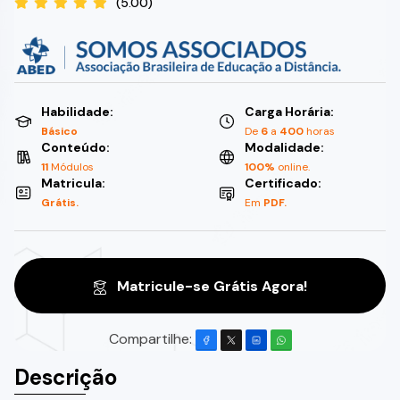
(5.00)
Habilidade:
Carga Horária:
Básico
De
6
a
400
horas
Conteúdo:
Modalidade:
11
Módulos
100%
online.
Matricula:
Certificado:
Grátis.
Em
PDF.
Matricule-se Grátis Agora!
Compartilhe:
Descrição