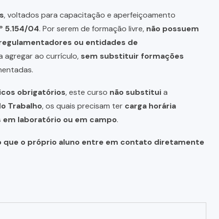
s
, voltados para capacitação e aperfeiçoamento
º 5.154/04
. Por serem de formação livre,
não possuem
s regulamentadores ou entidades de
a agregar ao currículo,
sem substituir formações
mentadas.
icos obrigatórios
, este curso
não substitui
a
do Trabalho
, os quais precisam ter
carga horária
as em laboratório ou em campo
.
o que o próprio aluno entre em contato diretamente