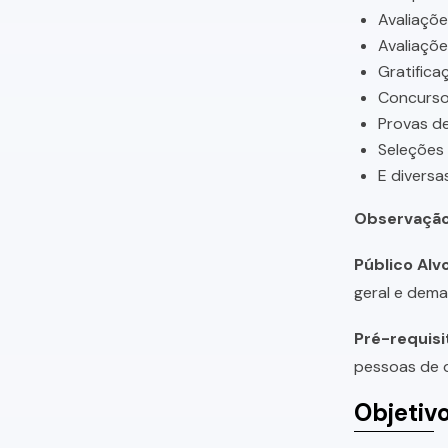
Avaliaçõ
Avaliaçõ
Gratifica
Concursos
Provas de
Seleções
E diversa
Observação
Público Alvo
geral e dema
Pré-requisi
pessoas de q
Objetiv