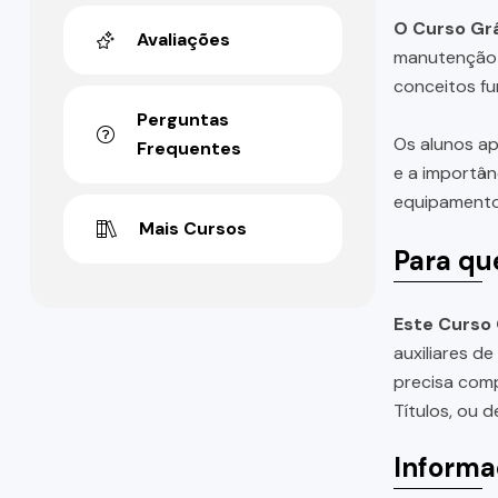
O Curso Grá
Avaliações
manutenção d
conceitos fu
Perguntas
Os alunos ap
Frequentes
e a importân
equipamentos
Mais Cursos
Para qu
Este Curso 
auxiliares d
precisa com
Títulos, ou 
Informa