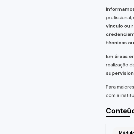
Informamos 
profissional
vínculo ou 
credencia
técnicas o
Em áreas em
realização 
supervision
Para maiores
com a instit
Conteúd
Módulo 