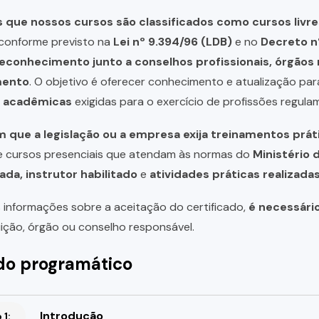
que nossos cursos são classificados como cursos livre
, conforme previsto na
Lei nº 9.394/96 (LDB)
e no
Decreto n
reconhecimento junto a conselhos profissionais, órgão
mento
. O objetivo é oferecer conhecimento e atualização par
u acadêmicas
exigidas para o exercício de profissões regula
 que a legislação ou a empresa exija treinamentos prát
de cursos presenciais que atendam às normas do
Ministério 
ada, instrutor habilitado
e
atividades práticas realizad
 informações sobre a aceitação do certificado,
é necessári
uição, órgão ou conselho responsável.
o programático
Introdução
1: