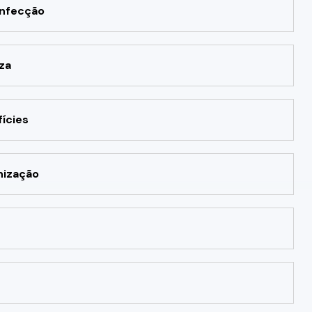
infecção
za
ícies
nização