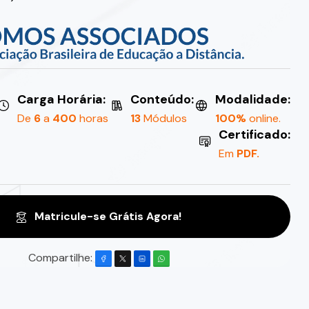
Carga Horária:
Conteúdo:
Modalidade:
De
6
a
400
horas
13
Módulos
100%
online.
Certificado:
Em
PDF.
Matricule-se Grátis Agora!
Compartilhe: