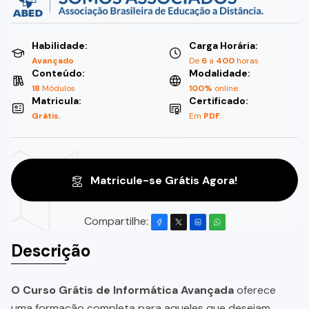
Habilidade:
Carga Horária:
Avançado
De
6
a
400
horas
Conteúdo:
Modalidade:
18
Módulos
100%
online.
Matricula:
Certificado:
Grátis.
Em
PDF.
Matricule-se Grátis Agora!
Compartilhe:
Descrição
O Curso Grátis de Informática Avançada
oferece
uma formação completa para aqueles que desejam