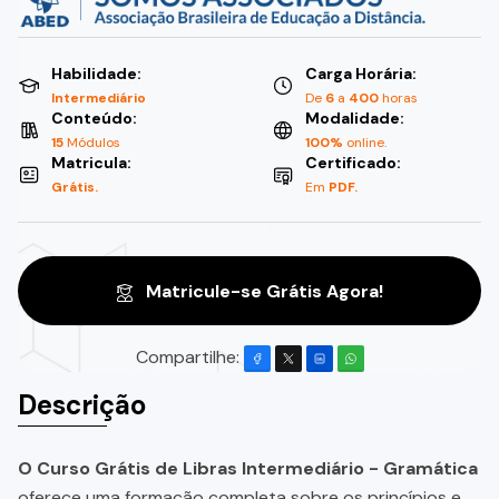
Habilidade:
Carga Horária:
Intermediário
De
6
a
400
horas
Conteúdo:
Modalidade:
15
Módulos
100%
online.
Matricula:
Certificado:
Grátis.
Em
PDF.
Matricule-se Grátis Agora!
Compartilhe:
Descrição
O Curso Grátis de Libras Intermediário - Gramática
oferece uma formação completa sobre os princípios e