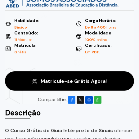
Habilidade:
Carga Horária:
Básico
De
6
a
400
horas
Conteúdo:
Modalidade:
11
Módulos
100%
online.
Matricula:
Certificado:
Grátis.
Em
PDF.
Matricule-se Grátis Agora!
Compartilhe:
Descrição
O Curso Grátis de Guia Intérprete de Sinais
oferece
uma formação completa para aqueles que desejam