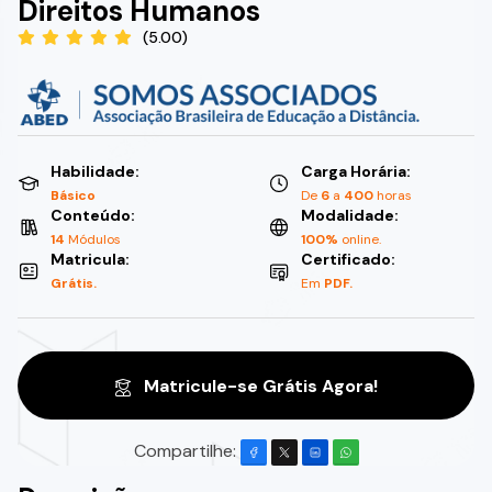
Direitos Humanos
(5.00)
Habilidade:
Carga Horária:
Básico
De
6
a
400
horas
Conteúdo:
Modalidade:
14
Módulos
100%
online.
Matricula:
Certificado:
Grátis.
Em
PDF.
Matricule-se Grátis Agora!
Compartilhe: