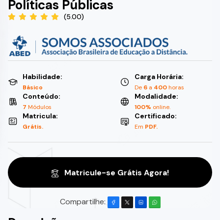
Políticas Públicas
(5.00)
Habilidade:
Carga Horária:
Básico
De
6
a
400
horas
Conteúdo:
Modalidade:
7
Módulos
100%
online.
Matricula:
Certificado:
Grátis.
Em
PDF.
Matricule-se Grátis Agora!
Compartilhe: