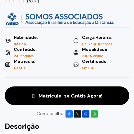
(5.00)
Habilidade:
Carga Horária:
Básico
De
6
a
400
horas
Conteúdo:
Modalidade:
24
Módulos
100%
online.
Matricula:
Certificado:
Grátis.
Em
PDF.
Matricule-se Grátis Agora!
Compartilhe:
Descrição