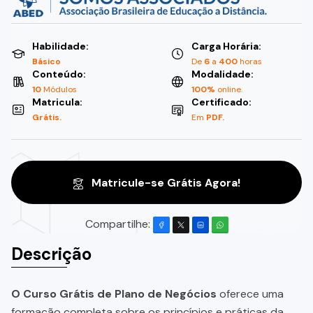
Habilidade:
Carga Horária:
Básico
De
6
a
400
horas
Conteúdo:
Modalidade:
10
Módulos
100%
online.
Matricula:
Certificado:
Grátis.
Em
PDF.
Matricule-se Grátis Agora!
Compartilhe:
Descrição
O Curso Grátis de Plano de Negócios
oferece uma
formação completa sobre os princípios e práticas da